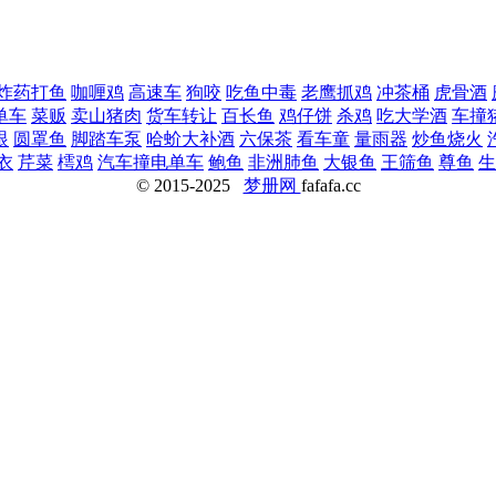
炸药打鱼
咖喱鸡
高速车
狗咬
吃鱼中毒
老鹰抓鸡
冲茶桶
虎骨酒
单车
菜贩
卖山猪肉
货车转让
百长鱼
鸡仔饼
杀鸡
吃大学酒
车撞
眼
圆罩鱼
脚踏车泵
哈蚧大补酒
六保茶
看车童
量雨器
炒鱼烧火
衣
芹菜
樗鸡
汽车撞电单车
鲍鱼
非洲肺鱼
大银鱼
王筛鱼
尊鱼
生
© 2015-2025
梦册网
fafafa.cc