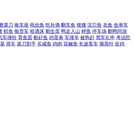
磨菜刀
换车座
电丝鱼
吃补酒
翻车鱼
猪腰
滨穴鱼
衣鱼
坐单车
猪
鳕鱼
验货车
租酒床
鹅生蛋
鸭走入山
鲤鱼
停车场
鹅鸭同游
汽车撞柱
育鱼苗
船矸鱼
鸡蛋卷
车撞羊
被狗赶
驾车礼申
考试吃
菜
滑车
菜刀割手
买咸鱼
鸡肉
花鳅鱼
长途客车
摘茶叶
捉鸡