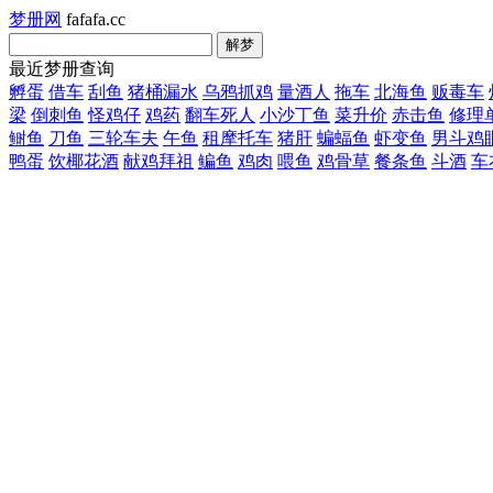
梦册网
fafafa.cc
最近梦册查询
孵蛋
借车
刮鱼
猪桶漏水
乌鸦抓鸡
量酒人
拖车
北海鱼
贩毒车
梁
倒刺鱼
怪鸡仔
鸡药
翻车死人
小沙丁鱼
菜升价
赤击鱼
修理
鲥鱼
刀鱼
三轮车夫
午鱼
租摩托车
猪肝
蝙蝠鱼
虾变鱼
男斗鸡
鸭蛋
饮椰花酒
献鸡拜祖
鳊鱼
鸡肉
喂鱼
鸡骨草
餐条鱼
斗酒
车