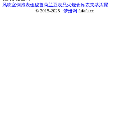
风吹室倒
炮
表侄
秘鲁
荷兰豆
表兄
火烧仓库
农夫
恭
泻屎
© 2015-2025
梦册网
fafafa.cc