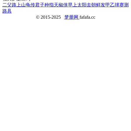
二父
路上山龟
传君子
种指天椒
侠
早上太阳
去朝鲜
发
甲乙球赛
测
路具
© 2015-2025
梦册网
fafafa.cc