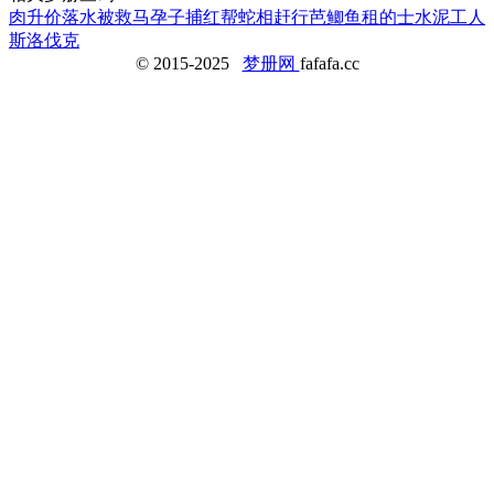
肉升价
落水被救
马孕子
捕红帮
蛇相赶
行芭
鲫鱼
租的士
水泥工人
斯洛伐克
© 2015-2025
梦册网
fafafa.cc