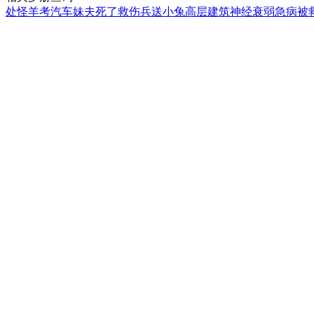
处
怪羊
考汽车
妹夫死了
救伤兵
送小兔
高层建筑
神经衰弱
急病被