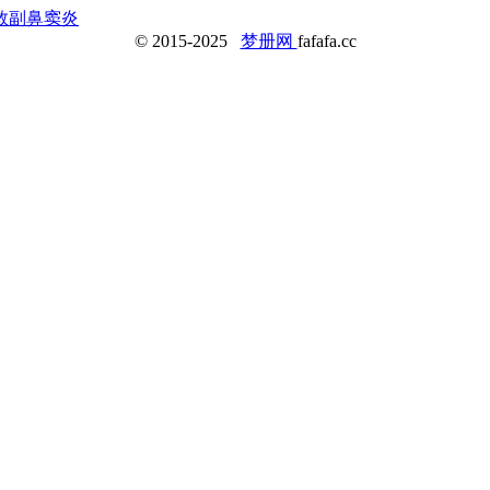
救
副鼻窦炎
© 2015-2025
梦册网
fafafa.cc