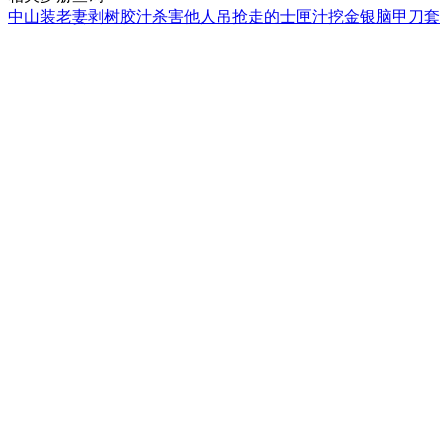
中山装
老妻
剥树胶汁
杀害他人
吊
抢走的士
匣汁
挖金银
脑甲
刀套