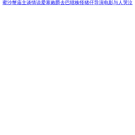
蜜沙蟹
庙主
谈情说爱
塞
敕
爵
去巴辖株
怪猪仔
导演电影
与人哭泣