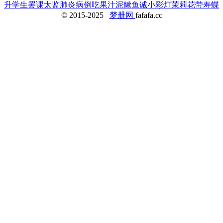
升
学生罢课
太监
肺炎病倒
吃果汁
泥鳅鱼
诚
小彩灯
茉莉花
带寿蝶
© 2015-2025
梦册网
fafafa.cc