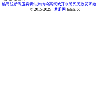
觞
弓弦断
愚
卫兵
青蛙
鸡肉
粉高螟蛾
开水烫死
民政员
寄娘
© 2015-2025
梦册网
fafafa.cc