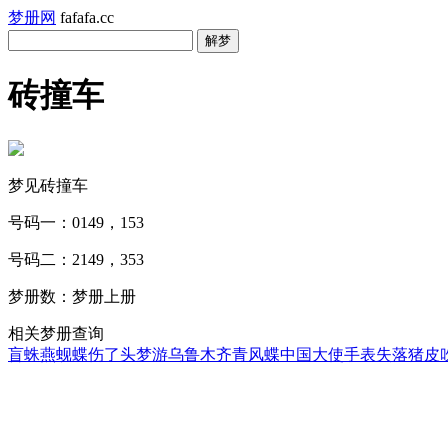
梦册网
fafafa.cc
砖撞车
梦见砖撞车
号码一：0149，153
号码二：2149，353
梦册数：梦册上册
相关梦册查询
盲蛛
燕蚬蝶
伤了头
梦游
乌鲁木齐
青风蝶
中国大使
手表失落
猪皮