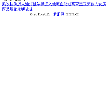
风吹柱倒
恩人
油灯
跳竿撑
迁入他宅
血脂过高
育黑豆芽
偷入女房
商品展销
龙狮被捉
© 2015-2025
梦册网
fafafa.cc