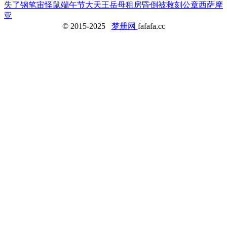
失了钢笔
宙
怪鼠
端午节
大天王
岳母
租房
昏倒被救
刻公章
西萨摩
亚
© 2015-2025
梦册网
fafafa.cc