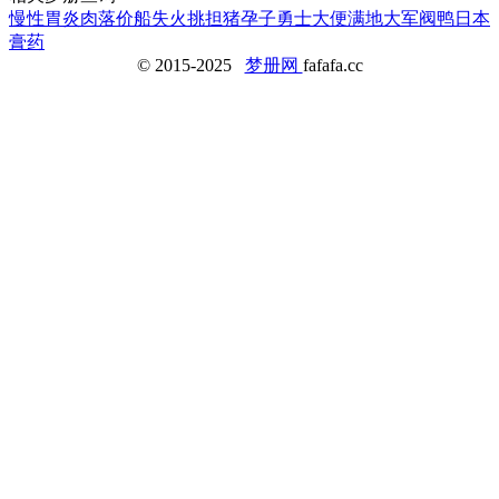
慢性胃炎
肉落价
船失火
挑担
猪孕子
勇士
大便满地
大军阀
鸭
日本
膏药
© 2015-2025
梦册网
fafafa.cc