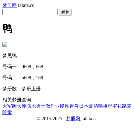
梦册网
fafafa.cc
鸭
梦见鸭
号码一：0608，668
号码二：5608，168
梦册数：梦册上册
相关梦册查询
大军阀
大便满地
勇士
做作业
慢性胃炎
日本膏药
穑
祖母
罗礼路麦
呤蛩
© 2015-2025
梦册网
fafafa.cc