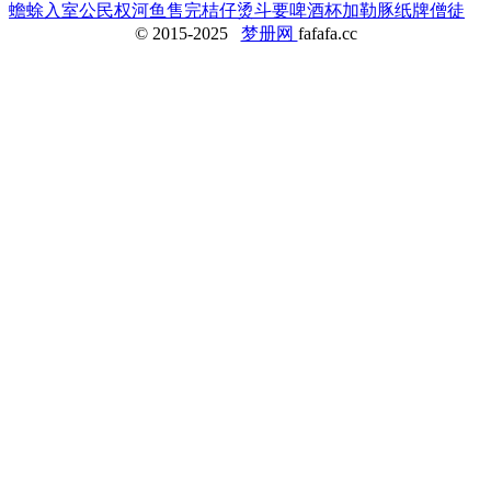
蟾蜍入室
公民权
河鱼售完
桔仔
烫斗
要
啤酒杯
加勒豚
纸牌
僧徒
© 2015-2025
梦册网
fafafa.cc