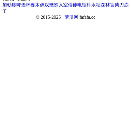
加勒豚
啤酒杯
要
木偶戏
蟾蜍入室
僧徒
电锯
种水稻
森林官
柴刀崩
了
© 2015-2025
梦册网
fafafa.cc