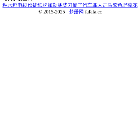
种水稻
电锯
僧徒
纸牌
加勒豚
柴刀崩了
汽车
罪人走马
鳌龟
野菊花
© 2015-2025
梦册网
fafafa.cc