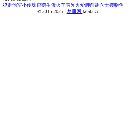
鸡走他室
小便
珠帘
鹅生蛋
火车
表兄
火炉脚
前胡
医士
接吻鱼
© 2015-2025
梦册网
fafafa.cc