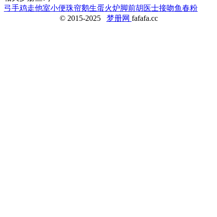
弓手
鸡走他室
小便
珠帘
鹅生蛋
火炉脚
前胡
医士
接吻鱼
春粉
© 2015-2025
梦册网
fafafa.cc