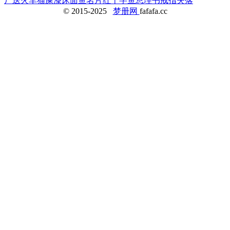
尸
送火车
猫屎
漆床
面鱼
名片
红十字鱼
总理
书
戒指失落
© 2015-2025
梦册网
fafafa.cc