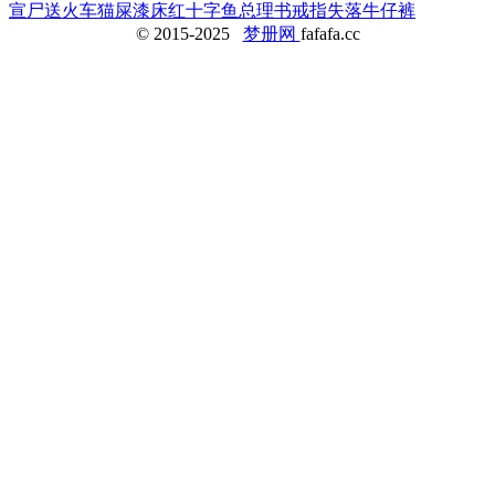
宣
尸
送火车
猫屎
漆床
红十字鱼
总理
书
戒指失落
牛仔裤
© 2015-2025
梦册网
fafafa.cc